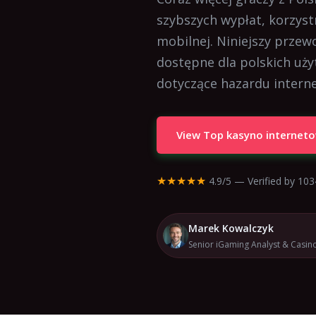
szybszych wypłat, korzyst
mobilnej. Niniejszy przew
dostępne dla polskich uż
dotyczące hazardu intern
View Top kasyno internet
★★★★★
4.9/5 — Verified by 103
Marek Kowalczyk
Senior iGaming Analyst & Casino