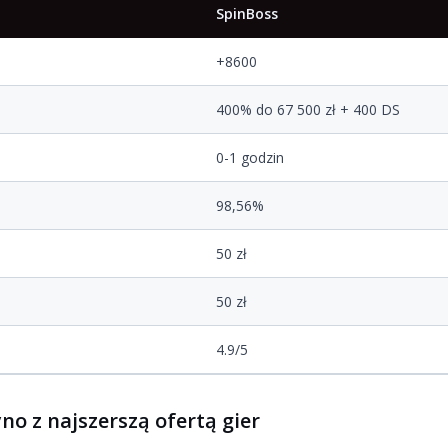
SpinBoss
+8600
400% do 67 500 zł + 400 DS
0-1 godzin
98,56%
50 zł
50 zł
4.9/5
yno z najszerszą ofertą gier