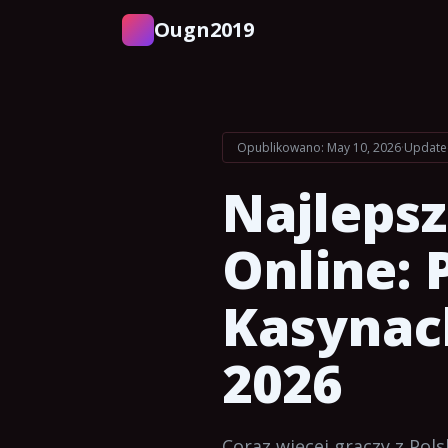
Ougn2019
O
Opublikowano: May 10, 2026
·
Updated
Najlepsz
Online:
Kasynac
2026
Coraz więcej graczy z Pols