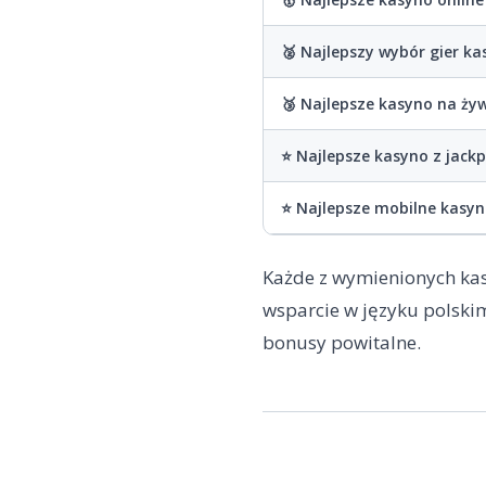
🥈 Najlepszy wybór gier k
🥉 Najlepsze kasyno na ży
⭐ Najlepsze kasyno z jack
⭐ Najlepsze mobilne kasy
Każde z wymienionych kasy
wsparcie w języku polskim
bonusy powitalne.