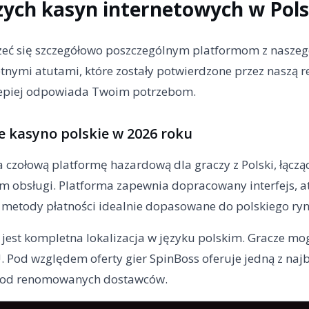
szych kasyn internetowych w Pol
rzeć się szczegółowo poszczególnym platformom z naszego
tnymi atutami, które zostały potwierdzone przez naszą r
jlepiej odpowiada Twoim potrzebom.
ze kasyno polskie w 2026 roku
 czołową platformę hazardową dla graczy z Polski, łącząc
obsługi. Platforma zapewnia dopracowany interfejs, a
e metody płatności idealnie dopasowane do polskiego ry
est kompletna lokalizacja w języku polskim. Gracze mog
. Pod względem oferty gier SpinBoss oferuje jedną z naj
ów od renomowanych dostawców.