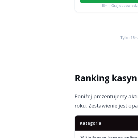
18+ | Graj odpowiedz
Tylko 18+
Ranking kasyn 
Poniżej prezentujemy aktu
roku. Zestawienie jest opa
Kategoria
🥇 Najlepsze kasyno online