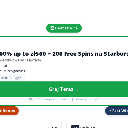
🏆 Best Choice
00% up to zł500 + 200 Free Spins na Starbur
zweryfikowany i zaufany
inut
y i Microgaming
Skrill
PayPal
Graj Teraz →
18+ | Graj odpowiedzialnie | Obowiązują T&C
st Bonus
⚡ Fast Wi