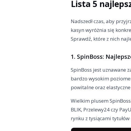
Lista 5 najlep
Nadszedł czas, aby przyj
kasyn wyróżnia się konkre
Sprawdź, które z nich na
1. SpinBoss: Najleps
SpinBoss jest uznawane za
bardzo wysokim poziomem 
powitalne oraz elastyczn
Wielkim plusem SpinBoss j
BLIK, Przelewy24 czy PayU
rynku z tysiącami tytuł